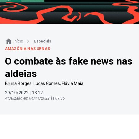
Início
Especiais
AMAZÔNIA NAS URNAS
O combate às fake news nas
aldeias
Bruna Borges
,
Lucas Gomes
,
Flávia Maia
29
/
10
/
2022
|
13
:
12
Atualizado em
04
/
11
/
2022
às
09
:
36