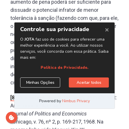
aumento de pena poderá ser suficiente para
dissuadir o potencial infrator de menor
tolerância à sanção (fazendo com que, para ele,
o benefício esperado com o crime passe a ser
negativo), sem que o mesmo ocorra com um
outro indivíduo de maior tolerância à eventual
punição. Por isso encontrar o “mix” de
dissuasão eficiente depende, em última
instância, de um exercício que sempre acaba
deixando algum patamar de incidência de
crime.
[8]
Vide Becker, Gary S. Crime and Punishment:
An Economic Approach.
Journal of Politics and Economics
. Chicago, v. 76, nº 2, p. 169-217, 1968. Na