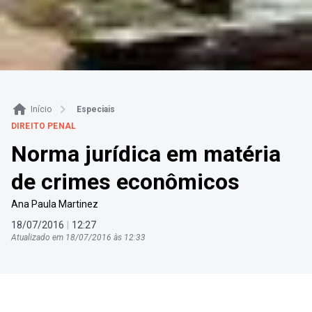
Início
Especiais
DIREITO PENAL
Norma jurídica em matéria
de crimes econômicos
Ana Paula Martinez
18
/
07
/
2016
|
12
:
27
Atualizado em
18
/
07
/
2016
às
12
:
33