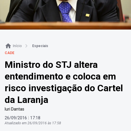
Início
Especiais
CADE
Ministro do STJ altera
entendimento e coloca em
risco investigação do Cartel
da Laranja
Iuri Dantas
26
/
09
/
2016
|
17
:
18
Atualizado em
26
/
09
/
2016
às
17
:
58