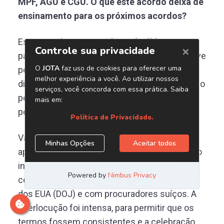
MPF, AGU e CGU. O que este acordo deixa de
ensinamento para os próximos acordos?
Esse acordo, cuja existência é pública, me
parece desbravador por várias razões, inclusive
por ser o primeiro em que os três órgãos se
dispuseram a agir de maneira harmônica, tendo
por objeto fatos, notoriamente, sensíveis do
ponto de vista político.
Vale lembrar que essa articulação não foi
apenas doméstica, mas internacional. Desde o
início, tratou-se de um acordo global, em
coordenação com o Departamento de Justiça
dos EUA (DOJ) e com procuradores suíços. A
interlocução foi intensa, para permitir que os
termos fossem consistentes e a celebração