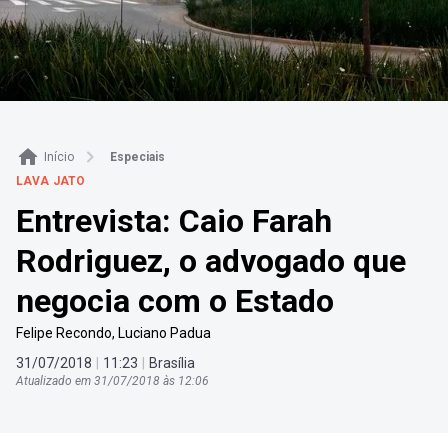
Início
Especiais
LAVA JATO
Entrevista: Caio Farah
Rodriguez, o advogado que
negocia com o Estado
Felipe Recondo
,
Luciano Padua
31
/
07
/
2018
|
11
:
23
|
Brasília
Atualizado em
31
/
07
/
2018
às
12
:
06