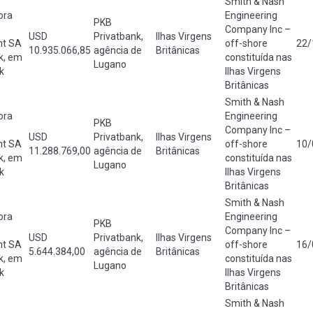
Smith & Nash
ora
Engineering
PKB
Company Inc –
USD
Privatbank,
Ilhas Virgens
ht SA
off-shore
22/
10.935.066,85
agência de
Britânicas
k, em
constituída nas
Lugano
k
Ilhas Virgens
Britânicas
Smith & Nash
ora
Engineering
PKB
Company Inc –
USD
Privatbank,
Ilhas Virgens
ht SA
off-shore
10/
11.288.769,00
agência de
Britânicas
k, em
constituída nas
Lugano
k
Ilhas Virgens
Britânicas
Smith & Nash
ora
Engineering
PKB
Company Inc –
USD
Privatbank,
Ilhas Virgens
ht SA
off-shore
16/
5.644.384,00
agência de
Britânicas
k, em
constituída nas
Lugano
k
Ilhas Virgens
Britânicas
Smith & Nash