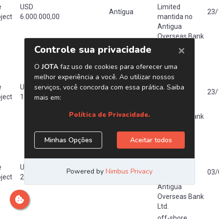
e
USD
Limited
Antígua
23/
ject
6.000.000,00
mantida no
Antigua
Overseas Bank
Ltd.
off-shore
Klienfeld
Services
e
USD
Limited
Antígua
23/
ject
10.000.000,00
mantida no
Antigua
Overseas Bank
Ltd
off-shore
Klienfeld
Services
e
USD
Limited
Antígua
03/
ject
2.500.000,00
mantida no
Antigua
Overseas Bank
Ltd.
off-shore