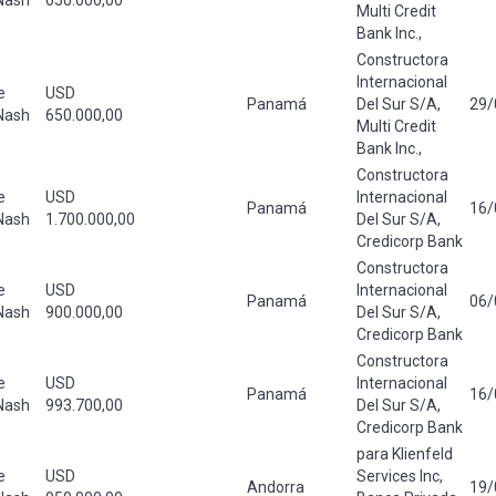
Multi Credit
Bank Inc.,
Constructora
Internacional
e
USD
Panamá
Del Sur S/A,
29/
Nash
650.000,00
Multi Credit
Bank Inc.,
Constructora
e
USD
Internacional
Panamá
16/
Nash
1.700.000,00
Del Sur S/A,
Credicorp Bank
Constructora
e
USD
Internacional
Panamá
06/
Nash
900.000,00
Del Sur S/A,
Credicorp Bank
Constructora
e
USD
Internacional
Panamá
16/
Nash
993.700,00
Del Sur S/A,
Credicorp Bank
para Klienfeld
e
USD
Services Inc,
Andorra
19/