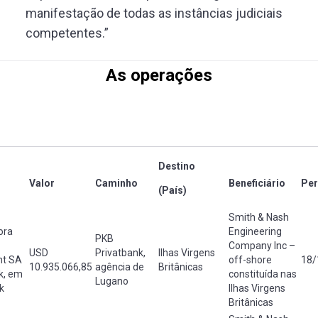
manifestação de todas as instâncias judiciais
competentes.”
As operações
Destino
Valor
Caminho
Beneficiário
Per
(País)
Smith & Nash
ora
Engineering
PKB
Company Inc –
USD
Privatbank,
Ilhas Virgens
ht SA
off-shore
18/
10.935.066,85
agência de
Britânicas
k, em
constituída nas
Lugano
k
Ilhas Virgens
Britânicas