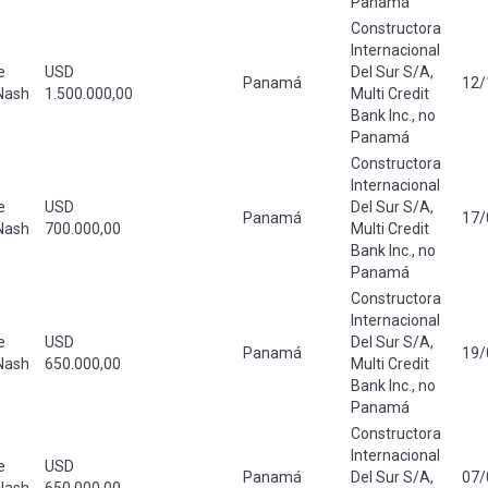
Panamá
Constructora
Internacional
e
USD
Del Sur S/A,
Panamá
12/
Nash
1.500.000,00
Multi Credit
Bank Inc., no
Panamá
Constructora
Internacional
e
USD
Del Sur S/A,
Panamá
17/
Nash
700.000,00
Multi Credit
Bank Inc., no
Panamá
Constructora
Internacional
e
USD
Del Sur S/A,
Panamá
19
Nash
650.000,00
Multi Credit
Bank Inc., no
Panamá
Constructora
Internacional
e
USD
Panamá
Del Sur S/A,
07/
Nash
650.000,00