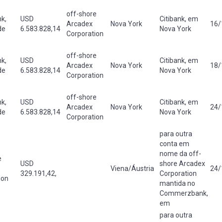
off-shore
k,
USD
Citibank, em
Arcadex
Nova York
16/
de
6.583.828,14
Nova York
Corporation
off-shore
k,
USD
Citibank, em
Arcadex
Nova York
18/
de
6.583.828,14
Nova York
Corporation
off-shore
k,
USD
Citibank, em
Arcadex
Nova York
24/
de
6.583.828,14
Nova York
Corporation
para outra
conta em
nome da off-
e
USD
shore Arcadex
Viena/Áustria
24/
329.191,42,
Corporation
ion
mantida no
Commerzbank,
em
para outra