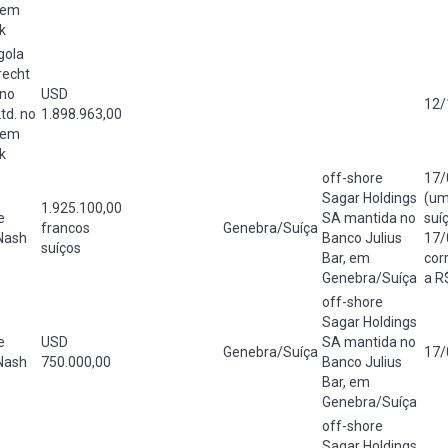
 em
k
gola
recht
 no
USD
12/
Ltd. no
1.898.963,00
 em
k
off-shore
17/
Sagar Holdings
(um
1.925.100,00
e
SA mantida no
suí
francos
Genebra/Suíça
Nash
Banco Julius
17/
suíços
Bar, em
cor
Genebra/Suíça
a R
off-shore
Sagar Holdings
e
USD
SA mantida no
Genebra/Suíça
17/
Nash
750.000,00
Banco Julius
Bar, em
Genebra/Suíça
off-shore
Sagar Holdings