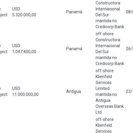
Constructora
e
USD
Internacional
Panamá
08/
ject
5.320.000,00
Del Sur
mantida no
Credicorp Bank
off-shore
Constructora
e
USD
Internacional
Panamá
26/
ject
1.047.400,00
Del Sur
mantida no
Credicorp Bank
off-shore
Klienfeld
Services
e
USD
Limited
Antígua
23/
ject
11.000.000,00
mantida no
Antigua
Overseas Bank
Ltd.
off-shore
Klienfeld
Services