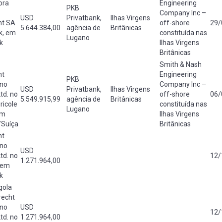
ora
Engineering
PKB
Company Inc –
USD
Privatbank,
Ilhas Virgens
ht SA
off-shore
29/
5.644.384,00
agência de
Britânicas
k, em
constituída nas
Lugano
k
Ilhas Virgens
Britânicas
Smith & Nash
ht
Engineering
PKB
 no
Company Inc –
USD
Privatbank,
Ilhas Virgens
Ltd. no
off-shore
06/
5.549.915,99
agência de
Britânicas
ricole
constituída nas
Lugano
em
Ilhas Virgens
Suíça
Britânicas
ht
 no
USD
Ltd. no
12/
1.271.964,00
 em
k
gola
recht
 no
USD
12/
Ltd. no
1.271.964,00