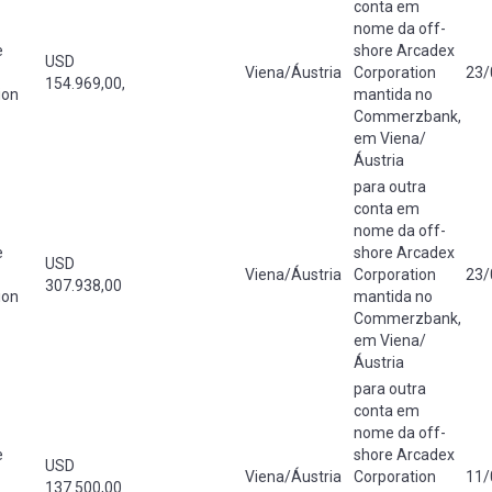
conta em
nome da off-
e
shore Arcadex
USD
Viena/Áustria
Corporation
23/
154.969,00,
ion
mantida no
Commerzbank,
em Viena/
Áustria
para outra
conta em
nome da off-
e
shore Arcadex
USD
Viena/Áustria
Corporation
23/
307.938,00
ion
mantida no
Commerzbank,
em Viena/
Áustria
para outra
conta em
nome da off-
e
shore Arcadex
USD
Viena/Áustria
Corporation
11/
137.500,00