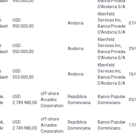
Nash
950.000,00
Banca Privada
D’Andorra S/A
Klienfeld
e
USD
Services Inc,
Andorra
07/
Nash
950.000,00
Banca Privada
D’Andorra S/A
Klienfeld
e
USD
Services Inc,
Andorra
29/
Nash
950.000,00
Banca Privada
D’Andorra S/A
Klienfeld
e
USD
Services Inc,
Andorra
16/
Nash
553.000,00
Banca Privada
D’Andorra S/A
off-shore
k,
USD
República
Banco Popular
Arcadex
03/
de
2.749.980,00
Dominicana
Dominicano
Corporation
off-shore
k,
USD
República
Banco Popular
Arcadex
17/
de
2.749.980,00
Dominicana
Dominicano
Corporation