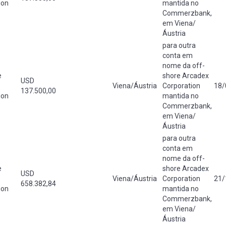
ion
mantida no
Commerzbank,
em Viena/
Áustria
para outra
conta em
nome da off-
e
shore Arcadex
USD
Viena/Áustria
Corporation
18/
137.500,00
ion
mantida no
Commerzbank,
em Viena/
Áustria
para outra
conta em
nome da off-
e
shore Arcadex
USD
Viena/Áustria
Corporation
21/
658.382,84
ion
mantida no
Commerzbank,
em Viena/
Áustria