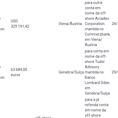
para outra
conta em
nome da off-
e
shore Arcadex
USD
Viena/Áustria
Corporation
24/
329.191,42
ion
mantida no
Commerzbank,
em Viena/
Áustria
para conta em
nome da off-
shore Tudor
e
Advisory
63.684,00
Genebra/Suíça
mantida no
29/
euros
ion
Banco
Lombard Odier,
em
Genebra/Suíça
para a já
referida conta
em nome da
off-shore
off-shore