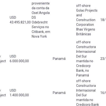
proveniente
off-shore
da conta da
Golac Projects
Osel Angola
and
USD
DS
Construction
18/
43.495.821,00
Odebrecht
Corporation
Serviços no
Ilhas Virgens
Citibank, em
Britânicas
Nova York
off-shore
Constructora
Internacional
e
USD
Del Sur
Panamá
23/
ject
6.000.000,00
mantida no
Credicorp
Bank, no
Panamá
off-shore
Constructora
e
USD
Internacional
Panamá
16/
ject
1.400.000,00
Del Sur
mantida no
Credicorp Bank