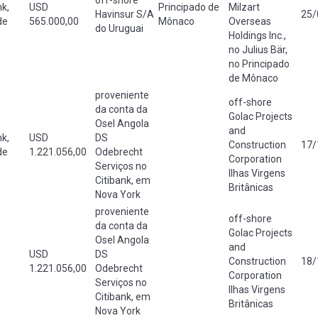
k,
USD
Principado de
Milzart
Havinsur S/A
25/
de
565.000,00
Mônaco
Overseas
do Uruguai
Holdings Inc.,
no Julius Bär,
no Principado
de Mônaco
proveniente
off-shore
da conta da
Golac Projects
Osel Angola
and
k,
USD
DS
Construction
17/
de
1.221.056,00
Odebrecht
Corporation
Serviços no
Ilhas Virgens
Citibank, em
Britânicas
Nova York
proveniente
off-shore
da conta da
Golac Projects
Osel Angola
and
USD
DS
Construction
18/
1.221.056,00
Odebrecht
Corporation
Serviços no
Ilhas Virgens
Citibank, em
Britânicas
Nova York