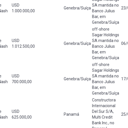
e
USD
SA mantida no
Genebra/Suíça
23/
Nash
1.000.000,00
Banco Julius
Bar, em
Genebra/Suíça
off-shore
Sagar Holdings
e
USD
SA mantida no
Genebra/Suíça
06/
Nash
1.012.500,00
Banco Julius
Bar, em
Genebra/Suíça
off-shore
Sagar Holdings
e
USD
SA mantida no
Genebra/Suíça
17/
Nash
700.000,00
Banco Julius
Bar, em
Genebra/Suíça
Constructora
Internacional
e
USD
Del Sur S/A,
Panamá
25/
Nash
625.000,00
Multi Credit
Bank Inc., no