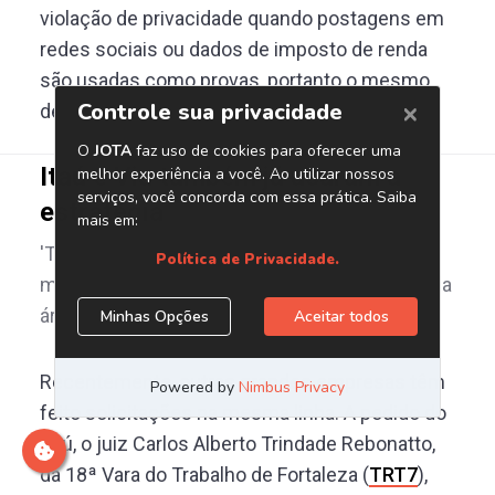
violação de privacidade quando postagens em
redes sociais ou dados de imposto de renda
são usadas como provas, portanto o mesmo
deveria caber para a geolocalização.
Itaú e Via também já usaram a
estratégia
'Tenho convicção que isso vai se espalhar no
médio prazo', diz superintendente executiva da
área jurídica do Santander
Recentemente, outras grandes empresas têm
feito solicitações na mesma linha. A pedido do
Itaú, o juiz Carlos Alberto Trindade Rebonatto,
da 18ª Vara do Trabalho de Fortaleza (
TRT7
),