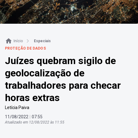
Início
Especiais
PROTEÇÃO DE DADOS
Juízes quebram sigilo de
geolocalização de
trabalhadores para checar
horas extras
Letícia Paiva
11
/
08
/
2022
|
07
:
55
Atualizado em
12
/
08
/
2022
às
11
:
55