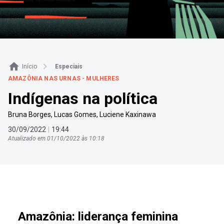
Início
Especiais
AMAZÔNIA NAS URNAS - MULHERES
Indígenas na política
Bruna Borges
,
Lucas Gomes
,
Luciene Kaxinawa
30
/
09
/
2022
|
19
:
44
Atualizado em
01
/
10
/
2022
às
10
:
18
Amazônia: liderança feminina