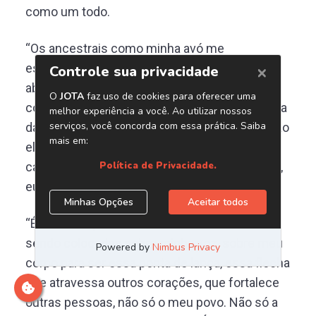
como um todo.
“Os ancestrais como minha avó me
escolheram como uma ponta de lança para
abrir este caminho, um caminho de volta, de
conexão com a nossa história. Com a memória
das nossas avós, dos nossos ancestrais. E são
eles que tem me conduzido para essa
caminhada, porque quando eu olho eu falando,
eu não consigo me reconhecer ali.”
“É como se palavras de ancestralidade estão
sendo colocadas sobre minha voz, sobre meu
corpo para ser essa ponta de lança, essa flecha
que atravessa outros corações, que fortalece
outras pessoas, não só o meu povo. Não só a