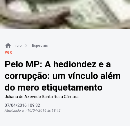
Início
Especiais
PGR
Pelo MP: A hediondez e a
corrupção: um vínculo além
do mero etiquetamento
Juliana de Azevedo Santa Rosa Câmara
07
/
04
/
2016
|
09
:
32
Atualizado em
10
/
04
/
2016
às
18
:
42