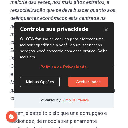
maioria das vezes, nos mais altos estratos, a
ressocialização que se deve buscar quanto aos
delinquentes econômicos está centrada na
necessidade de fazer com que repensem seus
modos de agir, marcados [simple_tooltip
content=’In: O Custo Social da Criminalidade
Econômica. In: SOUZA, Artur de Brito Gueiros.
Inovações no Direito Penal Econômico:
Contribuições criminológicas, político criminais
e dogmáticas. Brasília: Escola Superior do
Ministério Público da União, 2011.p. 34.’]pela
ganância e cupidez em detrimento do interesse
coletivo[/simple_tooltip].
Enfim, é estreito o elo que une corrupção e
hediondez, de modo a ser plenamente