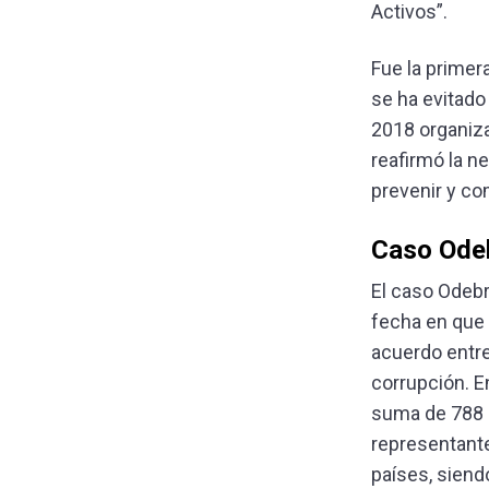
Activos”.
Fue la primer
se ha evitado
2018 organiza
reafirmó la 
prevenir y co
Caso Odeb
El caso Odeb
fecha en que 
acuerdo entre 
corrupción. E
suma de 788 m
representante
países, siend