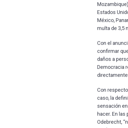
Mozambique).
Estados Unido
México, Pana
multa de 3,5 
Con el anunci
confirmar que
daños a perso
Democracia re
directamente 
Con respecto 
caso, la defi
sensación en
hacer. En las
Odebrecht, “n