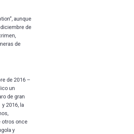
ption”, aunque
n diciembre de
crimen,
aneras de
bre de 2016 –
lico un
aro de gran
 y 2016, la
nos,
e otros once
ngola y