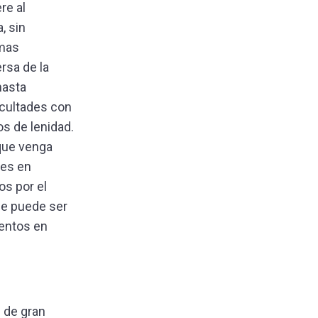
re al
, sin
emas
rsa de la
hasta
icultades con
os de lenidad.
que venga
nes en
s por el
ue puede ser
mentos en
 de gran