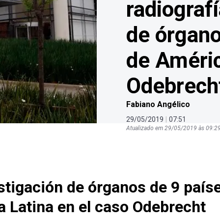
radiografí
de órgano
de Améric
Odebrech
Fabiano Angélico
29
/
05
/
2019
|
07
:
51
Atualizado em
29
/
05
/
2019
às
09
:
2
stigación de órganos de 9 país
 Latina en el caso Odebrecht