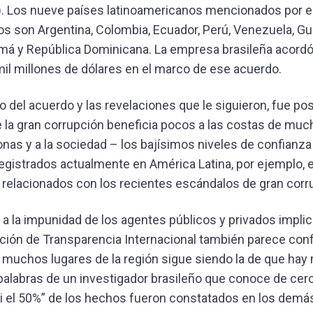
 Los nueve países latinoamericanos mencionados por e
s son Argentina, Colombia, Ecuador, Perú, Venezuela, Gu
má y República Dominicana. La empresa brasileña acordó
mil millones de dólares en el marco de ese acuerdo.
o del acuerdo y las revelaciones que le siguieron, fue pos
 la gran corrupción beneficia pocos a las costas de mu
nas y a la sociedad – los bajísimos niveles de confianza 
gistrados actualmente en América Latina, por ejemplo, 
relacionados con los recientes escándalos de gran corr
a la impunidad de los agentes públicos y privados impli
nición de Transparencia Internacional también parece con
 muchos lugares de la región sigue siendo la de que ha
 palabras de un investigador brasileño que conoce de cer
i el 50%” de los hechos fueron constatados en los demá