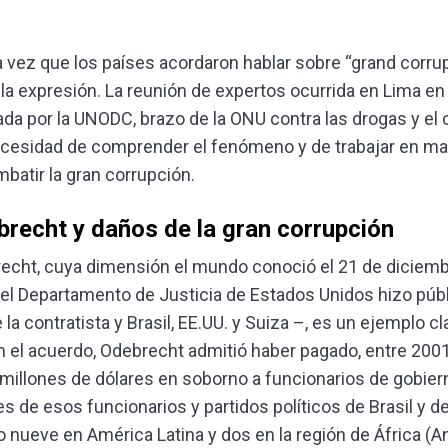
a vez que los países acordaron hablar sobre “grand corru
 la expresión. La reunión de expertos ocurrida en Lima e
da por la UNODC, brazo de la ONU contra las drogas y el 
necesidad de comprender el fenómeno y de trabajar en m
mbatir la gran corrupción.
recht y daños de la gran corrupción
recht, cuya dimensión el mundo conoció el 21 de diciem
el Departamento de Justicia de Estados Unidos hizo púb
la contratista y Brasil, EE.UU. y Suiza –, es un ejemplo cl
n el acuerdo, Odebrecht admitió haber pagado, entre 2001
illones de dólares en soborno a funcionarios de gobier
s de esos funcionarios y partidos políticos de Brasil y d
o nueve en América Latina y dos en la región de África (A