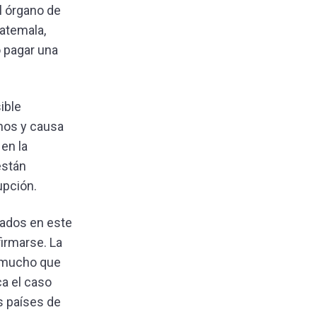
l órgano de
atemala,
 pagar una
ible
chos y causa
en la
están
upción.
cados en este
firmarse. La
y mucho que
ca el caso
s países de