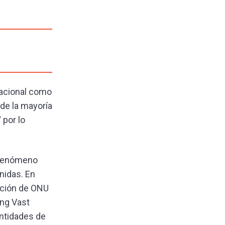
nacional como
 de la mayoría
 por lo
n fenómeno
nidas. En
nción de ONU
ing Vast
antidades de