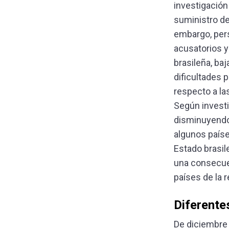
investigación
suministro de
embargo, pers
acusatorios y
brasileña, ba
dificultades 
respecto a la
Según investi
disminuyendo
algunos país
Estado brasil
una consecuen
países de la r
Diferente
De diciembre 