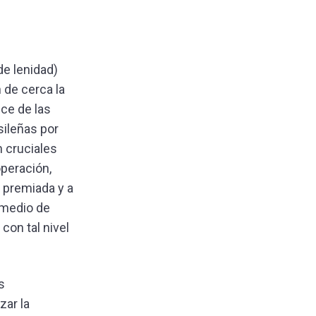
de lenidad)
 de cerca la
ce de las
sileñas por
n cruciales
operación,
n premiada y a
 medio de
con tal nivel
s
zar la