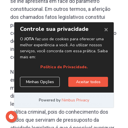
se lhe apresenta em face do parâmetro
constitucional. Em outros termos, a aferição
dos chamados fatos legislativos constitui
parte essencial do controle de
constitucionalidade, de modo que a verificação
desses fatos relaciona-se íntima e
indissociavelmente com a própria
competência do Tribunal.
No âmbito do controle de constitucionalidade
em matéria penal, deve o Tribunal, portanto, na
maior medida possível, inteirar-se dos
diagnósticos e prognósticos realizados pelo
legislador na concepção de determinada
política criminal, pois do conhecimento dos
dados que serviram de pressuposto da
atividade legislativa é que é possível averiguar