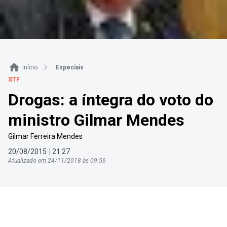
Início
Especiais
STF
Drogas: a íntegra do voto do
ministro Gilmar Mendes
Gilmar Ferreira Mendes
20
/
08
/
2015
|
21
:
27
Atualizado em
24
/
11
/
2018
às
09
:
56