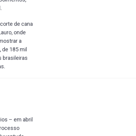
.
 corte de cana
Lauro, onde
mostrar a
, de 185 mil
 brasileiras
as.
os – em abril
processo