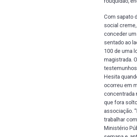
rouquidão, en
Com sapato de
social creme,
conceder um h
sentado ao la
100 de uma lo
magistrada. 
testemunhos d
Hesita quando
ocorreu em m
concentrada n
que fora solt
associação. “
trabalhar como
Ministério Pú
semana e, an