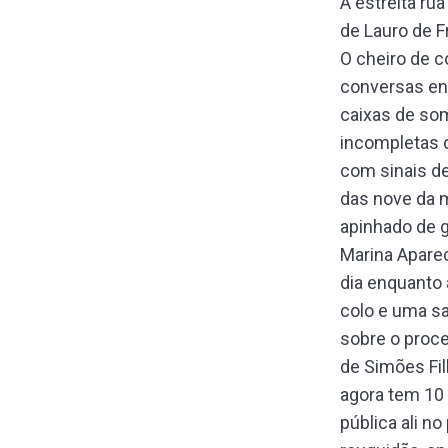
A estreita ru
de Lauro de Fr
O cheiro de 
conversas ent
caixas de so
incompletas d
com sinais d
das nove da m
apinhado de g
Marina Apareci
dia enquanto 
colo e uma s
sobre o proce
de Simões Fil
agora tem 10
pública ali no