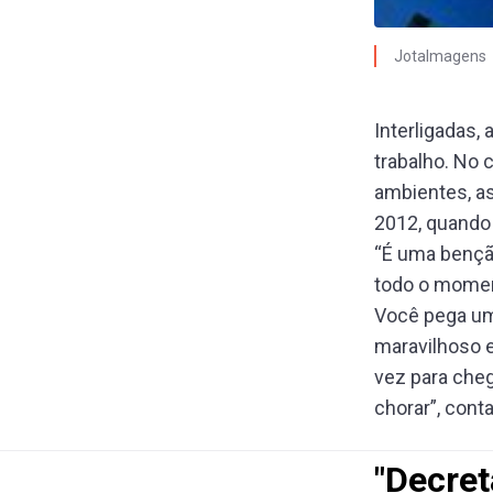
JotaImagens
Interligadas,
trabalho. No 
ambientes, as
2012, quando 
“É uma benção
todo o moment
Você pega um 
maravilhoso 
vez para cheg
chorar”, cont
"Decret