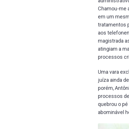
administrativ
Chamou-me at
em um mesmo j
tratamentos p
aos telefone
magistrada a
atingiam a m
processos cr
Uma vara excl
juíza ainda d
porém, Antôn
processos de 
quebrou o pé 
abominável h