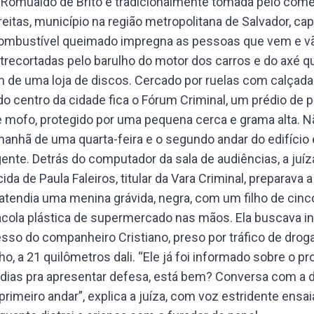
a Romualdo de Brito é tradicionalmente tomada pelo comé
eitas, município na região metropolitana de Salvador, capi
combustível queimado impregna as pessoas que vem e v
recortadas pelo barulho do motor dos carros e do axé q
m de uma loja de discos. Cercado por ruelas com calçad
o centro da cidade fica o Fórum Criminal, um prédio de pi
e mofo, protegido por uma pequena cerca e grama alta. 
anhã de uma quarta-feira e o segundo andar do edifício
ente. Detrás do computador da sala de audiências, a juíz
da de Paula Faleiros, titular da Vara Criminal, preparava a
atendia uma menina grávida, negra, com um filho de cinc
acola plástica de supermercado nas mãos. Ela buscava 
sso do companheiro Cristiano, preso por tráfico de drog
ho, a 21 quilômetros dali. “Ele já foi informado sobre o p
 dias pra apresentar defesa, está bem? Conversa com a 
 primeiro andar”, explica a juíza, com voz estridente ensa