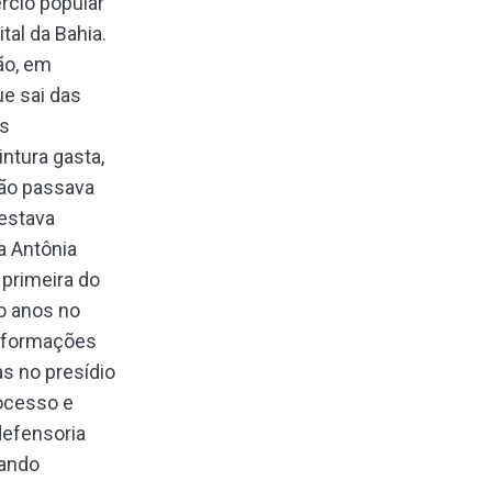
rcio popular
tal da Bahia.
ão, em
ue sai das
as
ntura gasta,
Não passava
 estava
a Antônia
 primeira do
o anos no
informações
as no presídio
rocesso e
defensoria
iando