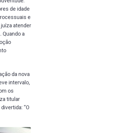
 Juventude.
res de idade
processuais e
juíza atender
. Quando a
doção
nto
eação da nova
ve intervalo,
com os
a titular
divertida: “O