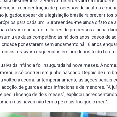
o para desmembrar a Vara Criminal da Vara da Infância e
enção a concentração de processos de adultos e meno
ulgador, apesar de a legislação brasileira prever ritos 
róprios para cada um. Surpreendeu-me ainda o fato de a 
mas da vara enquanto milhares de processos a aguardam
ssumiu as duas competências há dois anos, casos de a
aioridade por estarem sem andamento há 18 anos enqua
iminais restavam esquecidos em um depósito do fórum.
usiva da infância foi inaugurada há nove meses. A nom
emorou e só ocorreu em junho passado. Depois de um bre
ia voltou a acumular temporariamente as ações penais 
adoção, de guarda e atos infracionais de menores. “A juíz
e pediu licença de dois meses”, explicou, acrescentando 
omem das neves não tem o pé mais frio que o meu”.