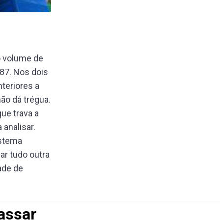
do volume de
987. Nos dois
teriores a
não dá trégua.
que trava a
analisar.
istema
r tudo outra
ade de
assar