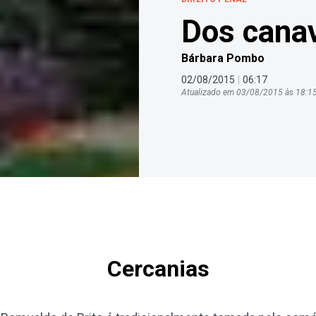
Dos canav
Bárbara Pombo
02
/
08
/
2015
|
06
:
17
Atualizado em
03
/
08
/
2015
às
18
:
1
Cercanias