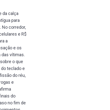
e da calça
ntígua para
 No corredor,
celulares e R$
ra a
usação e os
 das vítimas.
 sobre o que
do teclado e
issão do réu,
drogas e
afirma
finais do
caso no fim de
epoimentos,