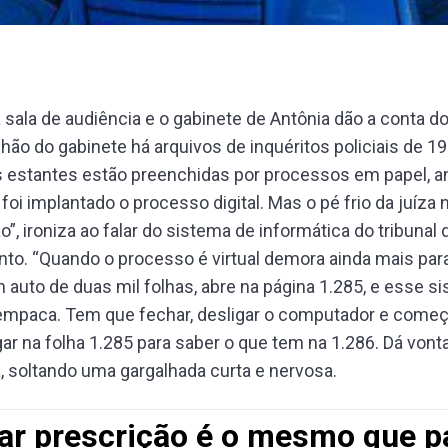
 a sala de audiência e o gabinete de Antônia dão a conta 
chão do gabinete há arquivos de inquéritos policiais de 1
 estantes estão preenchidas por processos em papel, an
foi implantado o processo digital. Mas o pé frio da juíza 
”, ironiza ao falar do sistema de informática do tribunal 
o. “Quando o processo é virtual demora ainda mais para 
auto de duas mil folhas, abre na página 1.285, e esse s
empaca. Tem que fechar, desligar o computador e começa
ar na folha 1.285 para saber o que tem na 1.286. Dá vont
a, soltando uma gargalhada curta e nervosa.
ar prescrição é o mesmo que p