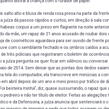
quanto distrai a criança com o furador de papel.
 salto alto e blusa de renda rosa presa na parte da frent
 a juíza dá passos rápidos e curtos, em direção à sala co
abeas corpus a um preso em flagrante na noite anterior.
do da mãe, um rapaz de 21 anos acusado de roubar dois 
ja de cosméticos aguardava para ser ouvido de frente pa
Ouve com o semblante fechado e os ombros caídos a ac
e três policiais que registraram o boletim de ocorrência
 a juíza pergunta se quer ficar em silêncio ou conversar
aio de 2014. Sem deixar que as pontas dos dedos saiam 
a tela do computador, ela transcreve em minúcias a conf
o em abril depois de um ano e meio preso por tráfico de 
Foi besteira minha”, diz, quase sussurrando, o rapaz que 
 pedreiro e não ter título de eleitor. Feitas as alegações 
blico e da Defensoria, a juíza anuncia que sentenciará o 
tes mesmo de imprimir e pedir que todos assinem os d