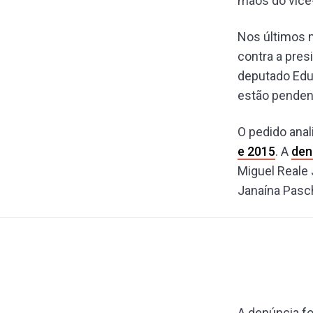
mãos do vice
Nos últimos 
contra a pres
deputado Edua
estão pendent
O pedido ana
e 2015
. A
den
Miguel Reale 
Janaína Pasch
A denúncia f