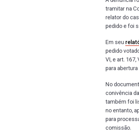
tramitar na 
relator do ca
pedido e foi
Em seu
relat
pedido votado
VI, e art. 167,
para abertura 
No documento 
conivência d
também foi li
no entanto, a
para processá-
comissão.