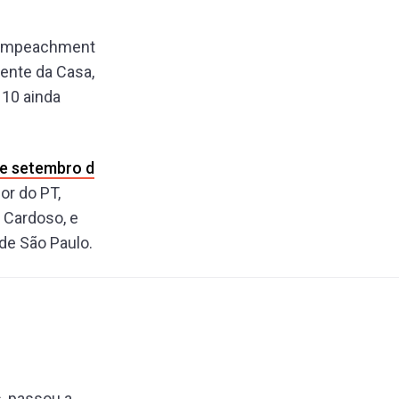
e impeachment
dente da Casa,
 10 ainda
e setembro d
or do PT,
 Cardoso, e
de São Paulo.
, passou a