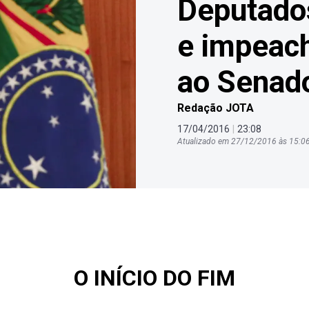
Deputado
e impeac
ao Senad
Redação JOTA
17
/
04
/
2016
|
23
:
08
Atualizado em
27
/
12
/
2016
às
15
:
0
O INÍCIO DO FIM