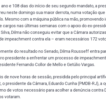
ano e 108 dias do início de seu segundo mandato, a pre
eu neste domingo sua maior derrota, numa votação que e
País. Mesmo com a máquina pública na mão, promovendo 
e cargos nas últimas semanas com o apoio do ex-presid
a Silva, Dilma não conseguiu evitar que a Câmara autoriza
de impeachment contra ela – eram necessários 172 voto
ente do resultado no Senado, Dilma Rousseff entra para
iro presidente a enfrentar um processo de impeachment.
esidente Fernando Collor de Mello e Getúlio Vargas.
s de nove horas de sessão, presidida pelo principal artíf
 o presidente da Câmara, Eduardo Cunha (PMDB-RJ), a 
mo de votos necessário para acolher a denúncia contra 
os votaram.