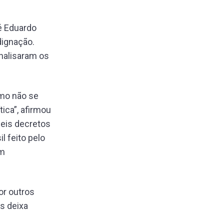
sé Eduardo
dignação.
nalisaram os
smo não se
ica”, afirmou
seis decretos
l feito pelo
om
or outros
s deixa