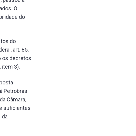
ados. O
bilidade do
ntos do
ral, art. 85,
) e os decretos
 item 3).
uposta
à Petrobras
 da Câmara,
s suficientes
l da