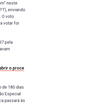
im” neste
PT), enviando
. O voto
a votar foi
37 pela
tavam
brir o proce
o de 180 dias
ão Especial
ca passará às