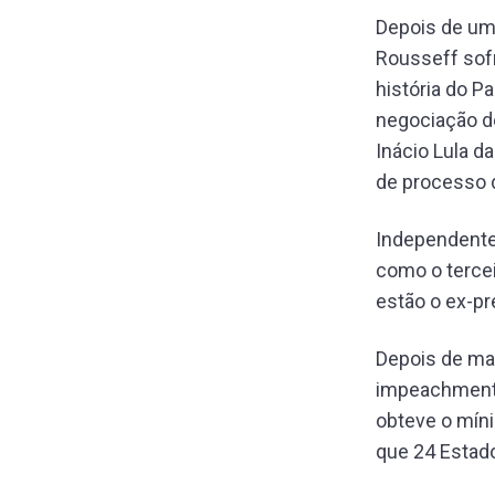
Depois de um 
Rousseff sofr
história do 
negociação d
Inácio Lula d
de processo 
Independentem
como o terce
estão o ex-pr
Depois de mai
impeachment,
obteve o míni
que 24 Estad