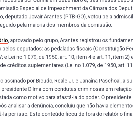
Comissão Especial de Impeachment da Câmara dos Deput
so, deputado Jovair Arantes (PTB-GO), votou pela admissi
 seguido pela maioria dos membros da comissão.
ório
, aprovado pelo grupo, Arantes registrou os fundame
 pelos deputados: as pedaladas fiscais (Constituição Fede
 V; e Lei no 1.079, de 1950, art. 10, item 4 e art. 11, item 2
de créditos suplementares (Lei no 1.079, de 1950, art. 11,
assinado por Bicudo, Reale Jr. e Janaína Paschoal, a s
a presidente Dilma com condutas criminosas em relação 
stada como motivo para afastá-la do poder. O presidente
pós analisar a denúncia, concluiu que não havia elemento
la por isso. Este conteúdo ficou de fora do relatório fina