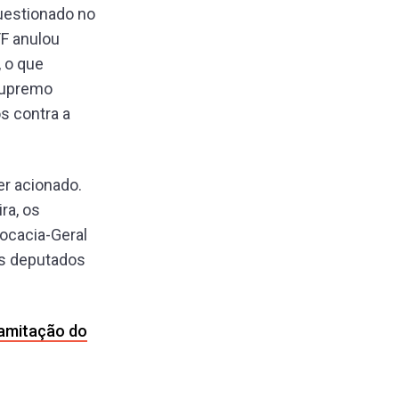
uestionado no
TF anulou
, o que
 Supremo
s contra a
er acionado.
ra, os
vocacia-Geral
os deputados
ramitação do