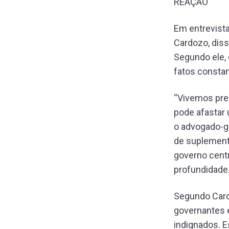
REAÇÃO
Em entrevista
Cardozo, diss
Segundo ele, 
fatos consta
“Vivemos pre
pode afastar 
o advogado-ge
de suplementa
governo centr
profundidade.
Segundo Cardo
governantes e
indignados. E