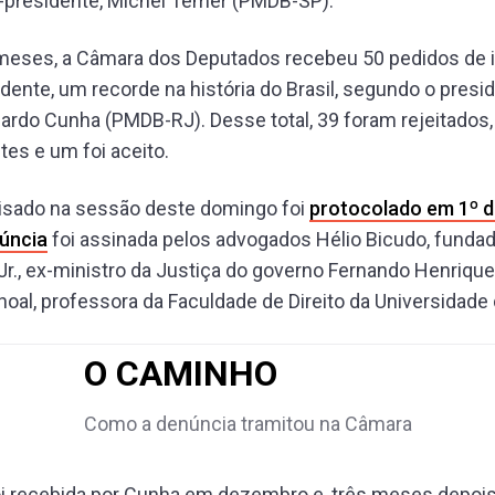
-presidente, Michel Temer (PMDB-SP).
meses, a Câmara dos Deputados recebeu 50 pedidos d
idente, um recorde na história do Brasil, segundo o presi
rdo Cunha (PMDB-RJ). Desse total, 39 foram rejeitados,
es e um foi aceito.
lisado na sessão deste domingo foi
protocolado em 1º d
úncia
foi assinada pelos advogados Hélio Bicudo, fundad
Jr., ex-ministro da Justiça do governo Fernando Henrique
oal, professora da Faculdade de Direito da Universidade 
O CAMINHO
Como a denúncia tramitou na Câmara
oi recebida por Cunha em dezembro e, três meses depois