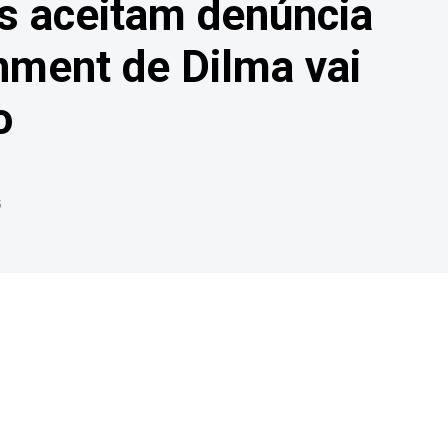
s aceitam denúncia
hment de Dilma vai
o
6