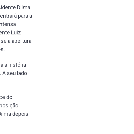
sidente Dilma
ntrará para a
intensa
ente Luiz
sse a abertura
s.
 a história
 A seu lado
ice do
oposição
Dilma depois