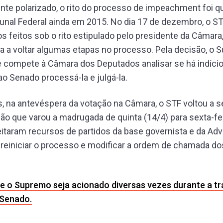
te polarizado, o rito do processo de impeachment foi q
nal Federal ainda em 2015. No dia 17 de dezembro, o S
 feitos sob o rito estipulado pelo presidente da Câmara
a a voltar algumas etapas no processo. Pela decisão, o
 compete à Câmara dos Deputados analisar se há indício
ao Senado processá-la e julgá-la.
 na antevéspera da votação na Câmara, o STF voltou a s
 que varou a madrugada de quinta (14/4) para sexta-fei
eitaram recursos de partidos da base governista e da Ad
 reiniciar o processo e modificar a ordem de chamada d
ue o Supremo seja acionado diversas vezes durante a t
 Senado.