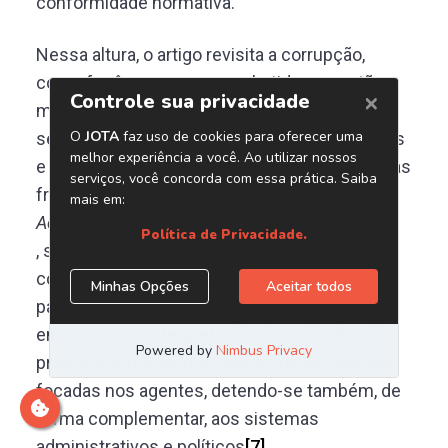
conformidade normativa.
Nessa altura, o artigo revisita a corrupção,
como fenômeno a ser combatido na gestão
municipal, agregando a ela mais do que um
sentido moral, de caráter dos seus executores
e sim algo que tem raízes mais complexas, nas
fragilidades das estruturas de
Accountability
, seja no sentido formal de estruturas de
controle, seja no campo democrático, da
participação e da transparência, o que resulta
em uma nova interpretação das soluções da
própria corrupção, que deixam de ser apenas
focadas nos agentes, detendo-se também, de
forma complementar, aos sistemas
administrativos e políticos
[7]
.