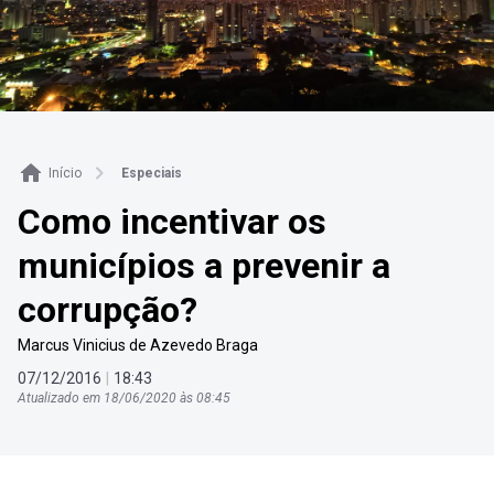
Início
Especiais
Como incentivar os
municípios a prevenir a
corrupção?
Marcus Vinicius de Azevedo Braga
07
/
12
/
2016
|
18
:
43
Atualizado em
18
/
06
/
2020
às
08
:
45