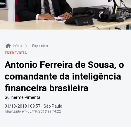
Início
Especiais
ENTREVISTA
Antonio Ferreira de Sousa, o
comandante da inteligência
financeira brasileira
Guilherme Pimenta
01
/
10
/
2018
|
09
:
57
|
São Paulo
Atualizado em
05
/
10
/
2018
às
14
:
22