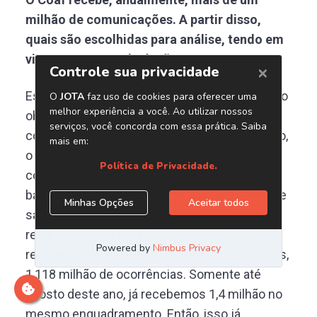
milhão de comunicações. A partir disso,
quais são escolhidas para análise, tendo em
vista a estrutura do órgão?
Especialmente de 2017 para 2018 tem um fato
objetivo, de mudança de parâmetros de
comunicações: em dezembro do ano passado,
o BC aprovou uma mudança na norma de
comunicação de operação em espécie aos
bancos. Eles tinham que comunicar valores de
saque maiores ou superiores a R$ 100 mil
reais. Mudamos para R$ 50 mil. Em 2017,
recebemos o ano inteiro, somente dos bancos,
1,118 milhão de ocorrências. Somente até
agosto deste ano, já recebemos 1,4 milhão no
mesmo enquadramento. Então, isso já