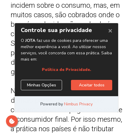
incidem sobre o consumo, mas, em
muitos casos, são cobrados onde o
bem é produzido, não onde ele é
consumido. O consumidor de
Sergipe que consome um bem
produzido em São Paulo tem parte
do seu imposto pago para o
governo de São Paulo, não Sergipe.
Não é essa a boa prática nos
demais países. O tributo sobre
consumo deve ser pago onde reside
o consumidor final. Por isso mesmo,
a prática nos países é não tributar