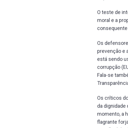
O teste de in
moral e a pro
consequente 
Os defensore
prevenção e a
está sendo u
corrupção (EU
Fala-se tamb
Transparência
Os críticos d
da dignidade
momento, a h
flagrante for