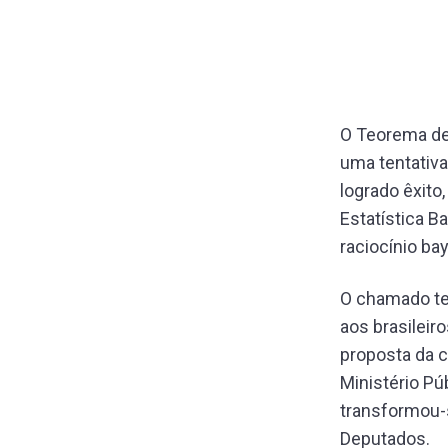
O Teorema de
uma tentativa
logrado êxito
Estatística B
raciocínio b
O chamado tes
aos brasilei
proposta da 
Ministério Pú
transformou-s
Deputados.