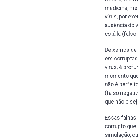
medicina, mes
vírus, por ex
ausência do v
está lá (falso
Deixemos de 
em corruptas
vírus, é prof
momento que e
não é perfeit
(falso negat
que não o seja
Essas falhas 
corrupto que 
simulação, o