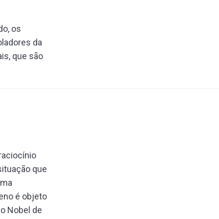
do, os
oladores da
is, que são
aciocínio
situação que
uma
eno é objeto
io Nobel de