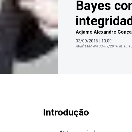
Bayes con
integrida
Adjame Alexandre Gonçal
03
/
09
/
2016
|
10
:
09
Atualizado em
03
/
09
/
2016
às
10
:
1
Introdução