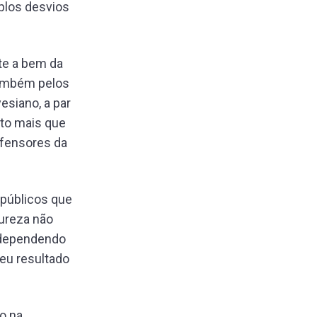
plos desvios
te a bem da
também pelos
esiano, a par
ito mais que
efensores da
s públicos que
tureza não
, dependendo
seu resultado
o na