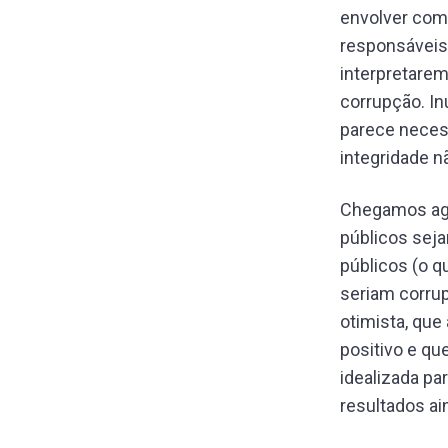
envolver com 
responsáveis 
interpretare
corrupção. I
parece necess
integridade n
Chegamos ago
públicos seja
públicos (o q
seriam corru
otimista, que
positivo e qu
idealizada pa
resultados ai