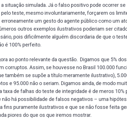
a situação simulada. Já o falso positivo pode ocorrer se
pelo teste, mesmo involuntariamente, forçarem os limit
m erroneamente um gesto do agente público como um at
números outros exemplos ilustrativos poderiam ser cita
ário, pois dificilmente alguém discordaria de que o test
ão é 100% perfeito.
ra ao ponto relevante da questão. Digamos que 5% dos
m corruptos. Assim, se houvesse no Brasil 100.000 func
ue também se supõe a título meramente ilustrativo), 5.00
ptos e 95.000 não o seriam. Digamos ainda, de modo mui
 a taxa de falhas do teste de integridade é de meros 10% 
e não há possibilidade de falsos negativos – uma hipót
ra fins puramente ilustrativos e que se não fosse feita ge
nda piores do que os que iremos mostrar.