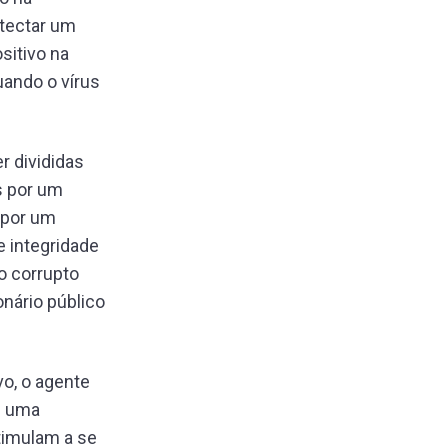
etectar um
sitivo na
uando o vírus
r divididas
s por um
 por um
 integridade
o corrupto
nário público
vo, o agente
é uma
imulam a se