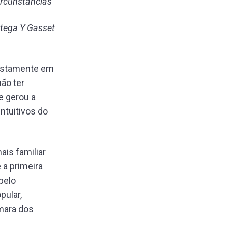
rcunstâncias”
tega Y Gasset
postamente em
ão ter
e gerou a
ntuitivos do
ais familiar
 a primeira
pelo
pular,
mara dos