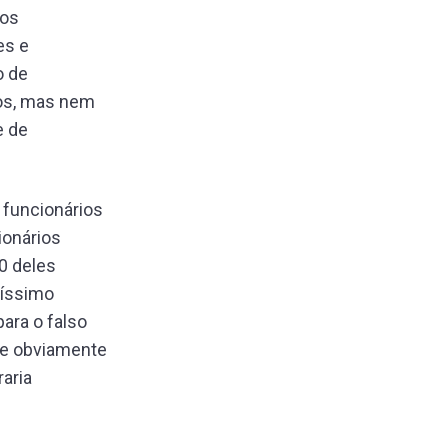
 os
es e
o de
dos, mas nem
e de
 funcionários
ionários
0 deles
tíssimo
para o falso
ese obviamente
raria