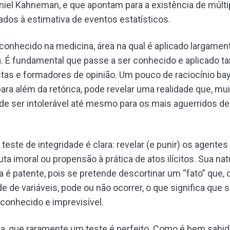
iel Kahneman, e que apontam para a existência de múlti
gados à estimativa de eventos estatísticos.
conhecido na medicina, área na qual é aplicado largamen
a. É fundamental que passe a ser conhecido e aplicado 
ristas e formadores de opinião. Um pouco de raciocínio bay
para além da retórica, pode revelar uma realidade que, mu
de ser intolerável até mesmo para os mais aguerridos d
 teste de integridade é clara: revelar (e punir) os agente
a imoral ou propensão à prática de atos ilícitos. Sua na
a é patente, pois se pretende descortinar um “fato” que
e de variáveis, pode ou não ocorrer, o que significa que 
sconhecido e imprevisível.
ia, que raramente um teste é perfeito. Como é bem sabid