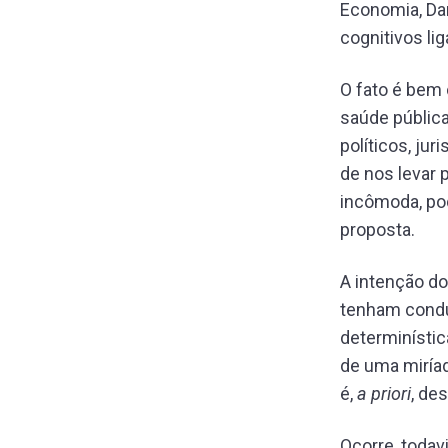
Economia, Dan
cognitivos li
O fato é bem 
saúde públic
políticos, ju
de nos levar 
incômoda, po
proposta.
A intenção do
tenham condut
determinístic
de uma miríad
é,
a priori
, de
Ocorre, todav