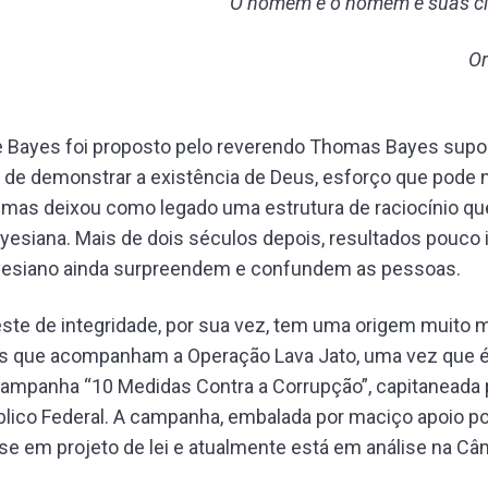
“
O homem é o homem e suas ci
Or
 Bayes foi proposto pelo reverendo Thomas Bayes su
 de demonstrar a existência de Deus, esforço que pode n
, mas deixou como legado uma estrutura de raciocínio qu
ayesiana. Mais de dois séculos depois, resultados pouco i
ayesiano ainda surpreendem e confundem as pessoas.
te de integridade, por sua vez, tem uma origem muito m
ros que acompanham a Operação Lava Jato, uma vez que é
campanha “10 Medidas Contra a Corrupção”, capitaneada 
blico Federal. A campanha, embalada por maciço apoio po
e em projeto de lei e atualmente está em análise na Câ