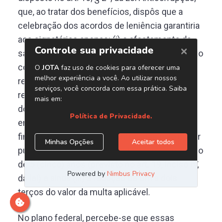
que, ao tratar dos benefícios, dispôs que a
celebração dos acordos de leniência garantiria
aos signatários apenas: (i) o afastamento da
sanção de publicação extraordinária da decisão
condenatória (prevista no art. 6
º
, inciso II, da
referida lei); (ii) o afastamento da proibição de
receber incentivos, subsídios, subvenções,
doações ou empréstimos de órgãos ou
entidades públicas e de instituições
financeiras públicas ou controladas pelo poder
público, pelo prazo mínimo de 1 (um) e máximo
de 5 (cinco) anos (previsto no art. 19, inciso IV,
da lei) e ainda (iii) a redução de um a dois
terços do valor da multa aplicável.
No plano federal, percebe-se que essas