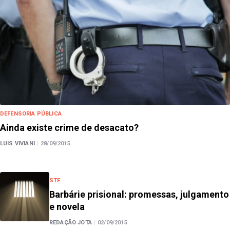
DEFENSORIA PÚBLICA
Ainda existe crime de desacato?
LUIS VIVIANI
|
28/09/2015
STF
Barbárie prisional: promessas, julgamento
e novela
REDAÇÃO JOTA
|
02/09/2015