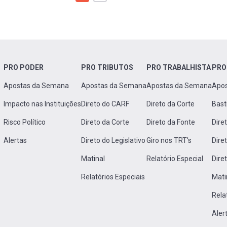
PRO PODER
PRO TRIBUTOS
PRO TRABALHISTA
PRO
Apostas da Semana
Apostas da Semana
Apostas da Semana
Apo
Impacto nas Instituições
Direto do CARF
Direto da Corte
Bast
Risco Político
Direto da Corte
Direto da Fonte
Dire
Alertas
Direto do Legislativo
Giro nos TRT's
Dire
Matinal
Relatório Especial
Dire
Relatórios Especiais
Mati
Rela
Aler