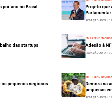
 por ano no Brasil
Projeto que 
Parlamentar
REDAÇÃO JOTA
|
14
EMPREENDEDORIS
balho das startups
Adesão à NF
REDAÇÃO JOTA
|
30
EMPREENDEDORIS
e os pequenos negócios
Demora na an
pequenas e
REDAÇÃO JOTA
|
19