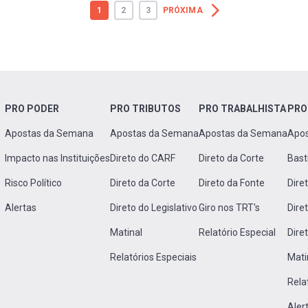
1
2
3
PRÓXIMA
PRO PODER
PRO TRIBUTOS
PRO TRABALHISTA
PRO
Apostas da Semana
Apostas da Semana
Apostas da Semana
Apo
Impacto nas Instituições
Direto do CARF
Direto da Corte
Bast
Risco Político
Direto da Corte
Direto da Fonte
Dire
Alertas
Direto do Legislativo
Giro nos TRT's
Dire
Matinal
Relatório Especial
Dire
Relatórios Especiais
Mati
Rela
Aler