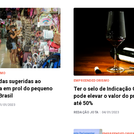
SMO
das sugeridas ao
EMPREENDEDORISMO
a em prol do pequeno
Ter o selo de Indicação
Brasil
pode elevar o valor do 
até 50%
1/01/2023
REDAÇÃO JOTA
|
04/01/2023
EMPREENDEDORIS