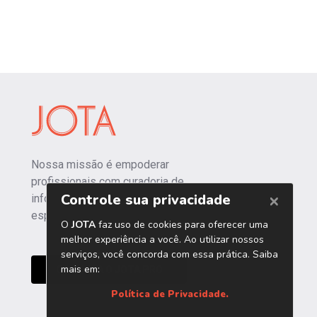
Nossa missão é empoderar
profissionais com curadoria de
informações independentes e
especializadas.
CONHEÇA O JOTA PRO