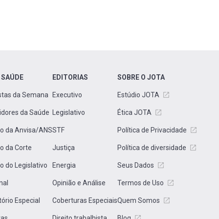
 SAÚDE
EDITORIAS
SOBRE O JOTA
stas da Semana
Executivo
Estúdio JOTA
idores da Saúde
Legislativo
Ética JOTA
to da Anvisa/ANS
STF
Política de Privacidade
to da Corte
Justiça
Política de diversidade
to do Legislativo
Energia
Seus Dados
nal
Opinião e Análise
Termos de Uso
tório Especial
Coberturas Especiais
Quem Somos
tas
Direito trabalhista
Blog