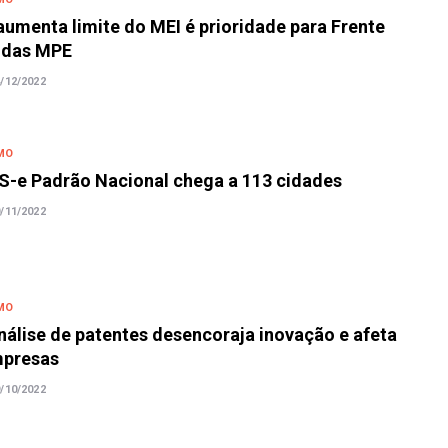
aumenta limite do MEI é prioridade para Frente
 das MPE
/12/2022
MO
S-e Padrão Nacional chega a 113 cidades
/11/2022
MO
álise de patentes desencoraja inovação e afeta
mpresas
/10/2022