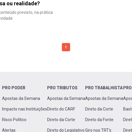
sa ou realidade?
conteúdo previsto, na prática
ividade
1
PRO PODER
PRO TRIBUTOS
PRO TRABALHISTA
PRO
Apostas da Semana
Apostas da Semana
Apostas da Semana
Apo
Impacto nas Instituições
Direto do CARF
Direto da Corte
Bast
Risco Político
Direto da Corte
Direto da Fonte
Dire
Alertas
Direto do Legislativo
Giro nos TRT's
Dire