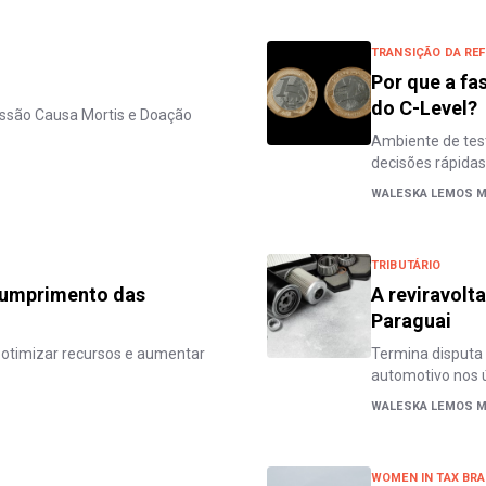
TRANSIÇÃO DA REF
Por que a fa
do C-Level?
issão Causa Mortis e Doação
Ambiente de test
decisões rápidas
WALESKA LEMOS M
TRIBUTÁRIO
 cumprimento das
A reviravolt
Paraguai
, otimizar recursos e aumentar
Termina disputa d
automotivo nos 
WALESKA LEMOS M
WOMEN IN TAX BRA