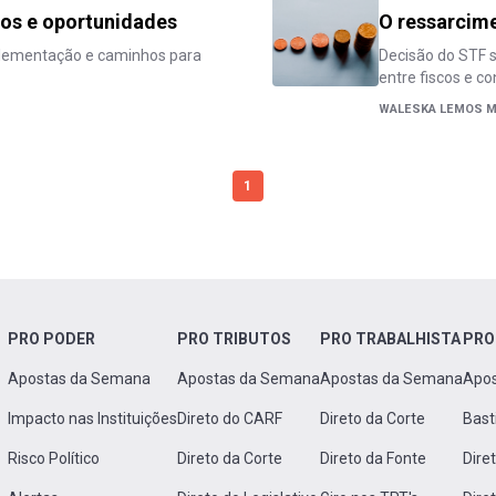
tos e oportunidades
O ressarcim
mplementação e caminhos para
Decisão do STF s
entre fiscos e co
WALESKA LEMOS M
1
PRO PODER
PRO TRIBUTOS
PRO TRABALHISTA
PRO
Apostas da Semana
Apostas da Semana
Apostas da Semana
Apo
Impacto nas Instituições
Direto do CARF
Direto da Corte
Bast
Risco Político
Direto da Corte
Direto da Fonte
Dire