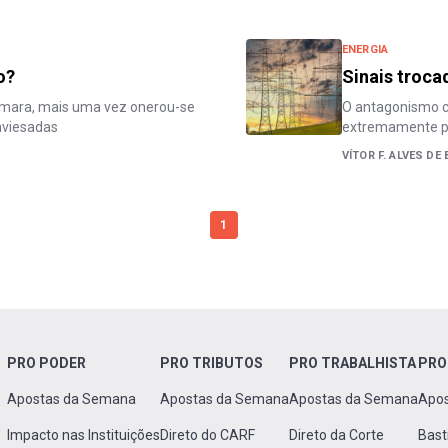
ENERGIA
o?
Sinais troca
âmara, mais uma vez onerou-se
O antagonismo cr
enviesadas
extremamente p
VÍTOR F. ALVES DE 
1
PRO PODER
PRO TRIBUTOS
PRO TRABALHISTA
PRO
Apostas da Semana
Apostas da Semana
Apostas da Semana
Apo
Impacto nas Instituições
Direto do CARF
Direto da Corte
Bast