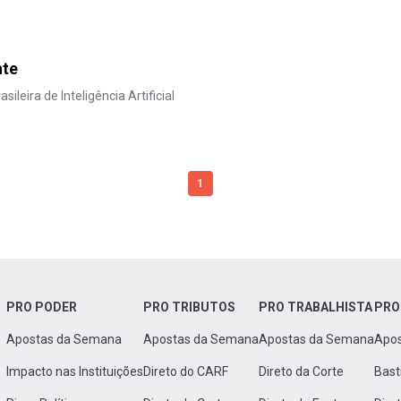
nte
ileira de Inteligência Artificial
1
PRO PODER
PRO TRIBUTOS
PRO TRABALHISTA
PRO
Apostas da Semana
Apostas da Semana
Apostas da Semana
Apo
Impacto nas Instituições
Direto do CARF
Direto da Corte
Bast