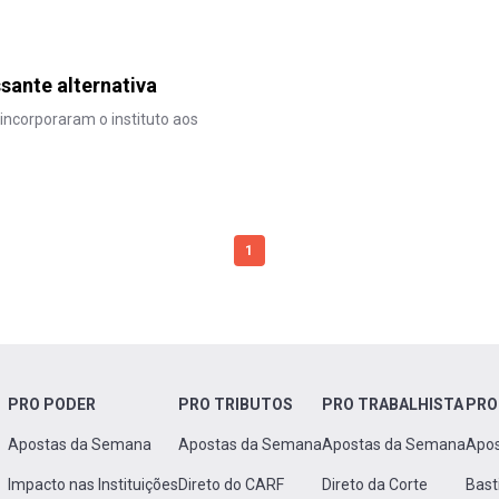
sante alternativa
incorporaram o instituto aos
1
PRO PODER
PRO TRIBUTOS
PRO TRABALHISTA
PRO
Apostas da Semana
Apostas da Semana
Apostas da Semana
Apo
Impacto nas Instituições
Direto do CARF
Direto da Corte
Bast