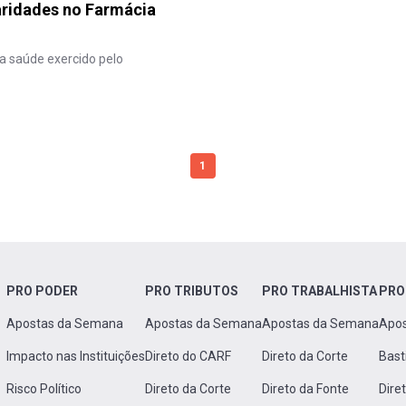
aridades no Farmácia
da saúde exercido pelo
1
PRO PODER
PRO TRIBUTOS
PRO TRABALHISTA
PRO
Apostas da Semana
Apostas da Semana
Apostas da Semana
Apo
Impacto nas Instituições
Direto do CARF
Direto da Corte
Bast
Risco Político
Direto da Corte
Direto da Fonte
Dire