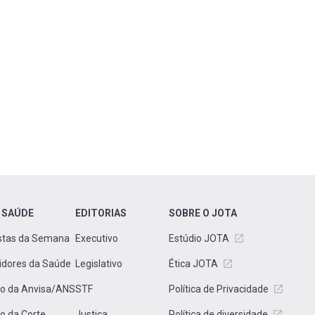
 SAÚDE
EDITORIAS
SOBRE O JOTA
stas da Semana
Executivo
Estúdio JOTA
idores da Saúde
Legislativo
Ética JOTA
to da Anvisa/ANS
STF
Política de Privacidade
to da Corte
Justiça
Política de diversidade