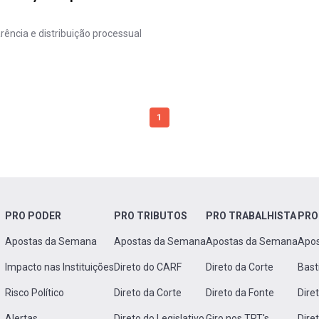
ência e distribuição processual
1
PRO PODER
PRO TRIBUTOS
PRO TRABALHISTA
PRO
Apostas da Semana
Apostas da Semana
Apostas da Semana
Apo
Impacto nas Instituições
Direto do CARF
Direto da Corte
Bast
Risco Político
Direto da Corte
Direto da Fonte
Dire
Alertas
Direto do Legislativo
Giro nos TRT's
Dire