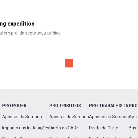
ing expedition
 em prol da segurança jurídica
1
PRO PODER
PRO TRIBUTOS
PRO TRABALHISTA
PRO
Apostas da Semana
Apostas da Semana
Apostas da Semana
Apo
Impacto nas Instituições
Direto do CARF
Direto da Corte
Bast