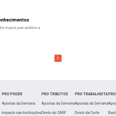
conhecimentos
e inspira país asiático a
1
PRO PODER
PRO TRIBUTOS
PRO TRABALHISTA
PRO
Apostas da Semana
Apostas da Semana
Apostas da Semana
Apo
Impacto nas Instituições
Direto do CARF
Direto da Corte
Bast