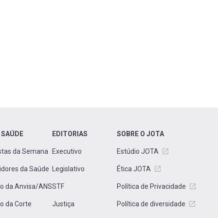
 SAÚDE
EDITORIAS
SOBRE O JOTA
stas da Semana
Executivo
Estúdio JOTA
idores da Saúde
Legislativo
Ética JOTA
to da Anvisa/ANS
STF
Política de Privacidade
to da Corte
Justiça
Política de diversidade