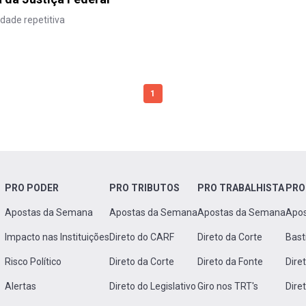
dade repetitiva
1
PRO PODER
PRO TRIBUTOS
PRO TRABALHISTA
PRO
Apostas da Semana
Apostas da Semana
Apostas da Semana
Apo
Impacto nas Instituições
Direto do CARF
Direto da Corte
Bast
Risco Político
Direto da Corte
Direto da Fonte
Dire
Alertas
Direto do Legislativo
Giro nos TRT's
Dire