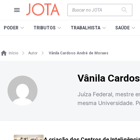
PODER
TRIBUTOS
TRABALHISTA
SAÚDE
Início
Autor
Vânila Cardoso André de Moraes
Vânila Cardo
Juíza Federal, mestre e
mesma Universidade. P
A criação dos Centros de Inteligênci