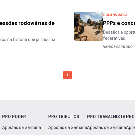
COLUNA INFRA
essões rodoviárias de
PPPs e conce
Desafios e oport
federativas
s na história que já criou na
VANICE CARDOSO F
1
PRO PODER
PRO TRIBUTOS
PRO TRABALHISTA
PRO
Apostas da Semana
Apostas da Semana
Apostas da Semana
Apo