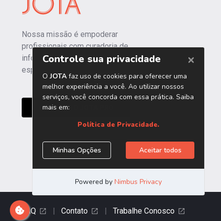
Nossa missão é empoderar
profissionais com curadoria de
informações independentes e
especializadas.
CONHEÇA O JOTA PRO
FAQ
|
Contato
|
Trabalhe Conosco