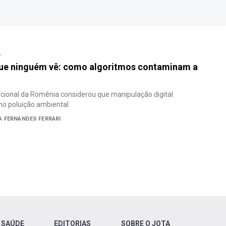
L
que ninguém vê: como algoritmos contaminam a
ucional da Romênia considerou que manipulação digital
mo poluição ambiental
A FERNANDES FERRARI
 SAÚDE
EDITORIAS
SOBRE O JOTA