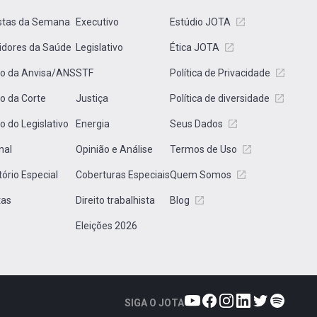
stas da Semana
Executivo
Estúdio JOTA
idores da Saúde
Legislativo
Ética JOTA
to da Anvisa/ANS
STF
Política de Privacidade
to da Corte
Justiça
Política de diversidade
to do Legislativo
Energia
Seus Dados
nal
Opinião e Análise
Termos de Uso
tório Especial
Coberturas Especiais
Quem Somos
tas
Direito trabalhista
Blog
Eleições 2026
SIGA O JOTA