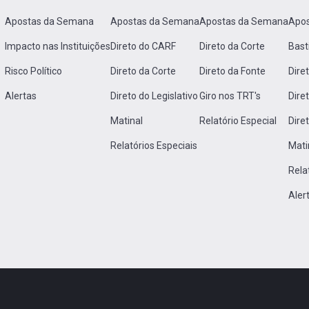
Apostas da Semana
Apostas da Semana
Apostas da Semana
Apo
Impacto nas Instituições
Direto do CARF
Direto da Corte
Bast
Risco Político
Direto da Corte
Direto da Fonte
Dire
Alertas
Direto do Legislativo
Giro nos TRT's
Dire
Matinal
Relatório Especial
Dire
Relatórios Especiais
Mati
Rela
Aler