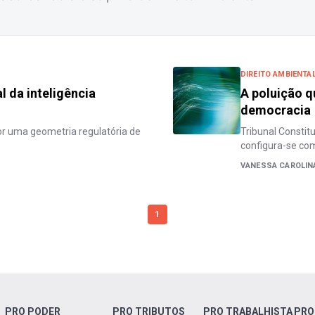
DIREITO AMBIENTA
l da inteligência
A poluição 
democracia
por uma geometria regulatória de
Tribunal Constit
configura-se co
VANESSA CAROLIN
1
PRO PODER
PRO TRIBUTOS
PRO TRABALHISTA
PRO