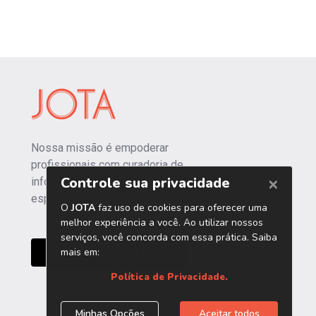
Nossa missão é empoderar
profissionais com curadoria de
informações independentes e
especializadas.
CONHEÇA O JOTA PRO