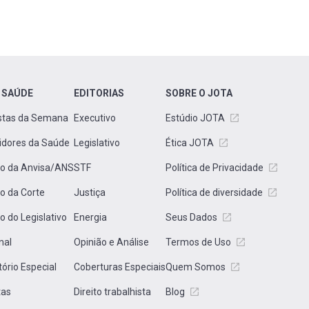
 SAÚDE
EDITORIAS
SOBRE O JOTA
stas da Semana
Executivo
Estúdio JOTA
idores da Saúde
Legislativo
Ética JOTA
to da Anvisa/ANS
STF
Política de Privacidade
to da Corte
Justiça
Política de diversidade
to do Legislativo
Energia
Seus Dados
nal
Opinião e Análise
Termos de Uso
tório Especial
Coberturas Especiais
Quem Somos
tas
Direito trabalhista
Blog