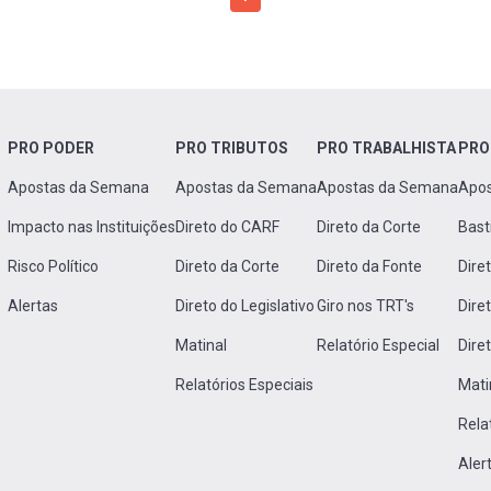
PRO PODER
PRO TRIBUTOS
PRO TRABALHISTA
PRO
Apostas da Semana
Apostas da Semana
Apostas da Semana
Apo
Impacto nas Instituições
Direto do CARF
Direto da Corte
Bast
Risco Político
Direto da Corte
Direto da Fonte
Dire
Alertas
Direto do Legislativo
Giro nos TRT's
Dire
Matinal
Relatório Especial
Dire
Relatórios Especiais
Mati
Rela
Aler