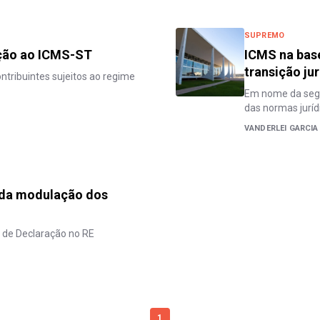
SUPREMO
ação ao ICMS-ST
ICMS na base
transição ju
ntribuintes sujeitos ao regime
Em nome da segur
das normas juríd
VANDERLEI GARCIA
s da modulação dos
 de Declaração no RE
1