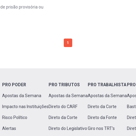
de prisão provisória ou
1
PRO PODER
PRO TRIBUTOS
PRO TRABALHISTA
PRO
Apostas da Semana
Apostas da Semana
Apostas da Semana
Apo
Impacto nas Instituições
Direto do CARF
Direto da Corte
Bast
Risco Político
Direto da Corte
Direto da Fonte
Dire
Alertas
Direto do Legislativo
Giro nos TRT's
Dire