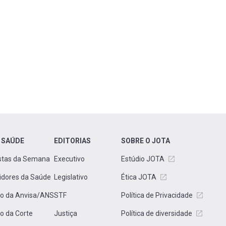
 SAÚDE
EDITORIAS
SOBRE O JOTA
stas da Semana
Executivo
Estúdio JOTA
idores da Saúde
Legislativo
Ética JOTA
to da Anvisa/ANS
STF
Política de Privacidade
to da Corte
Justiça
Política de diversidade