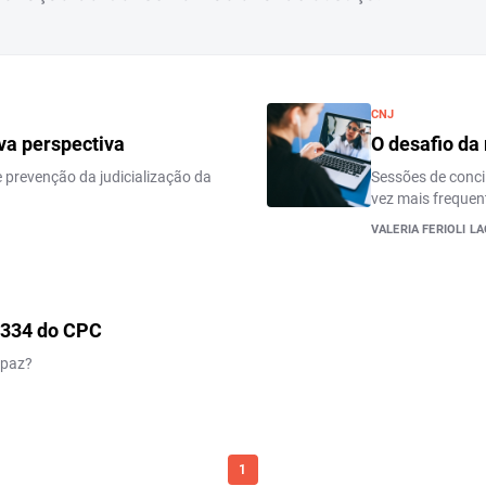
CNJ
ova perspectiva
O desafio da
 e prevenção da judicialização da
Sessões de conci
vez mais frequen
VALERIA FERIOLI L
 334 do CPC
 paz?
1