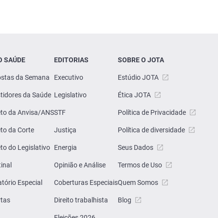
O SAÚDE
EDITORIAS
SOBRE O JOTA
stas da Semana
Executivo
Estúdio JOTA
tidores da Saúde
Legislativo
Ética JOTA
eto da Anvisa/ANS
STF
Política de Privacidade
eto da Corte
Justiça
Política de diversidade
eto do Legislativo
Energia
Seus Dados
inal
Opinião e Análise
Termos de Uso
atório Especial
Coberturas Especiais
Quem Somos
rtas
Direito trabalhista
Blog
Eleições 2026