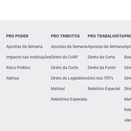
PRO PODER
PRO TRIBUTOS
PRO TRABALHISTA
PR
Apostas da Semana
Apostas da Semana
Apostas da Semana
Apo
Impacto nas Instituições
Direto do CARF
Direto da Corte
Bas
Risco Político
Direto da Corte
Direto da Fonte
Dir
Alertas
Direto do Legislativo
Giro nos TRT's
Dir
Matinal
Relatório Especial
Dir
Relatórios Especiais
Mat
Rel
Ale