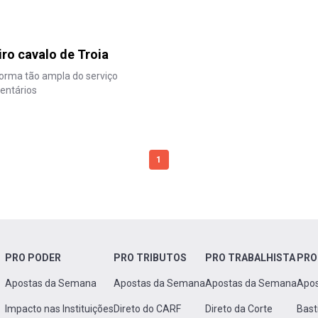
ro cavalo de Troia
orma tão ampla do serviço
entários
1
PRO PODER
PRO TRIBUTOS
PRO TRABALHISTA
PRO
Apostas da Semana
Apostas da Semana
Apostas da Semana
Apo
Impacto nas Instituições
Direto do CARF
Direto da Corte
Bast