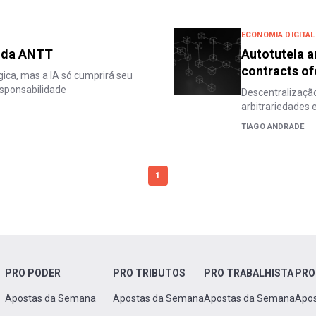
ECONOMIA DIGITAL
o da ANTT
Autotutela a
contracts o
ica, mas a IA só cumprirá seu
sponsabilidade
Descentralização
arbitrariedades e
TIAGO ANDRADE
1
PRO PODER
PRO TRIBUTOS
PRO TRABALHISTA
PRO
Apostas da Semana
Apostas da Semana
Apostas da Semana
Apo