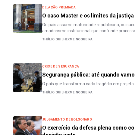
DELAÇÃO PREMIADA
O caso Master e os limites da justiç
Ou país assume maturidade republicana, ou su
amadorismo institucional que confunde proces
THÚLIO GUILHERME NOGUEIRA
CRISE DE SEGURANÇA
Segurança pública: até quando vamos
O país que transforma cada tragédia em projeto d
THÚLIO GUILHERME NOGUEIRA
JULGAMENTO DE BOLSONARO
O exercício da defesa plena como c
decisão justa