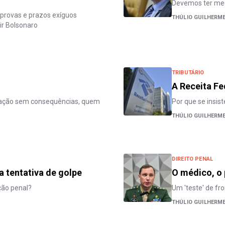
Devemos ter medo
 provas e prazos exíguos
THÚLIO GUILHERM
r Bolsonaro
TRIBUTÁRIO
A Receita Fe
oração sem consequências, quem
Por que se insis
THÚLIO GUILHERM
DIREITO PENAL
a tentativa de golpe
O médico, o 
ação penal?
Um 'teste' de fr
THÚLIO GUILHERM