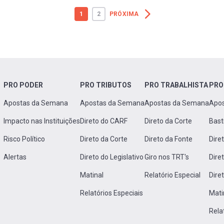
1
2
PRÓXIMA
PRO PODER
PRO TRIBUTOS
PRO TRABALHISTA
PRO
Apostas da Semana
Apostas da Semana
Apostas da Semana
Apo
Impacto nas Instituições
Direto do CARF
Direto da Corte
Bast
Risco Político
Direto da Corte
Direto da Fonte
Dire
Alertas
Direto do Legislativo
Giro nos TRT's
Dire
Matinal
Relatório Especial
Dire
Relatórios Especiais
Mati
Rela