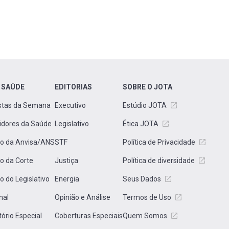
 SAÚDE
EDITORIAS
SOBRE O JOTA
stas da Semana
Executivo
Estúdio JOTA
idores da Saúde
Legislativo
Ética JOTA
to da Anvisa/ANS
STF
Política de Privacidade
to da Corte
Justiça
Política de diversidade
to do Legislativo
Energia
Seus Dados
nal
Opinião e Análise
Termos de Uso
tório Especial
Coberturas Especiais
Quem Somos