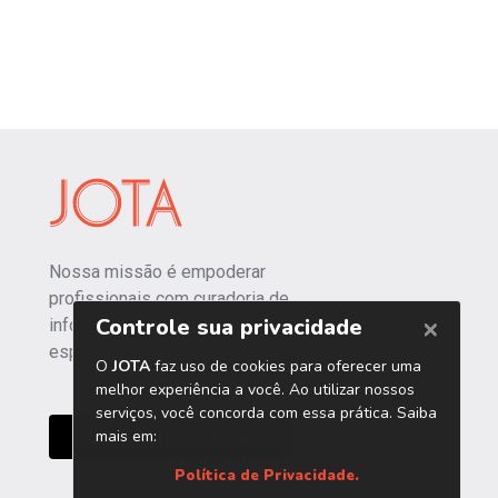
Nossa missão é empoderar
profissionais com curadoria de
informações independentes e
especializadas.
CONHEÇA O JOTA PRO