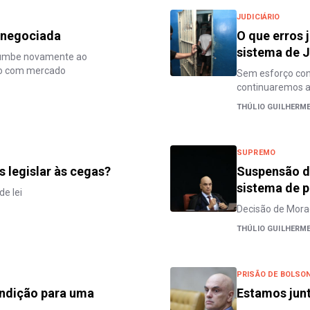
JUDICIÁRIO
a negociada
O que erros 
sistema de J
cumbe novamente ao
so com mercado
Sem esforço conj
continuaremos a 
THÚLIO GUILHERM
SUPREMO
 legislar às cegas?
Suspensão de
sistema de 
e lei
Decisão de Mora
THÚLIO GUILHERM
PRISÃO DE BOLSO
ondição para uma
Estamos junt