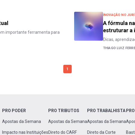
INOVAÇÃO NO JURÍ
tual
A fórmula na
estruturar a
om importante ferramenta para
Dicas, aprendiza
THIAGO LUIZ FERRE
1
PRO PODER
PRO TRIBUTOS
PRO TRABALHISTA
PRO
Apostas da Semana
Apostas da Semana
Apostas da Semana
Apo
Impacto nas Instituições
Direto do CARF
Direto da Corte
Bast