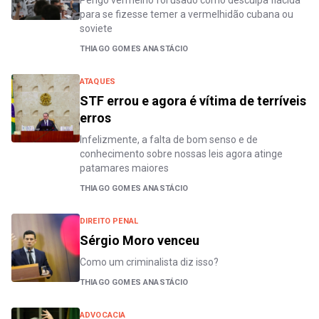
para se fizesse temer a vermelhidão cubana ou
soviete
THIAGO GOMES ANASTÁCIO
ATAQUES
STF errou e agora é vítima de terríveis
erros
Infelizmente, a falta de bom senso e de
conhecimento sobre nossas leis agora atinge
patamares maiores
THIAGO GOMES ANASTÁCIO
DIREITO PENAL
Sérgio Moro venceu
Como um criminalista diz isso?
THIAGO GOMES ANASTÁCIO
ADVOCACIA