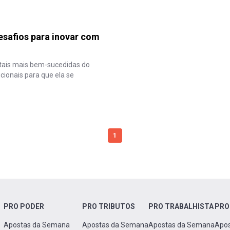
esafios para inovar com
gitais mais bem-sucedidas do
ionais para que ela se
1
PRO PODER
PRO TRIBUTOS
PRO TRABALHISTA
PRO
Apostas da Semana
Apostas da Semana
Apostas da Semana
Apo