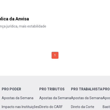
lica da Anvisa
a jurídica, mais estabilidade
1
PRO PODER
PRO TRIBUTOS
PRO TRABALHISTA
PRO
Apostas da Semana
Apostas da Semana
Apostas da Semana
Apo
Impacto nas Instituições
Direto do CARF
Direto da Corte
Bast