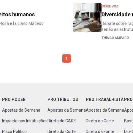
SÉRIE VOZ
ireitos humanos
Diversidade n
 Rosa e Luciano Macedo,
Debate sobre raça
senão as estrutur
THIAGO AMPARO
1
PRO PODER
PRO TRIBUTOS
PRO TRABALHISTA
PRO
Apostas da Semana
Apostas da Semana
Apostas da Semana
Apo
Impacto nas Instituições
Direto do CARF
Direto da Corte
Bast
Risco Político
Direto da Corte
Direto da Fonte
Dire