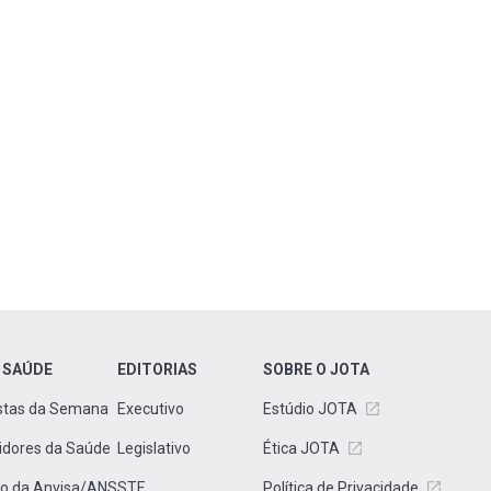
 SAÚDE
EDITORIAS
SOBRE O JOTA
stas da Semana
Executivo
Estúdio JOTA
idores da Saúde
Legislativo
Ética JOTA
to da Anvisa/ANS
STF
Política de Privacidade