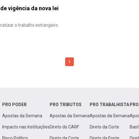
de vigência da nova lei
ratizar o trabalho estrangeiro
1
PRO PODER
PRO TRIBUTOS
PRO TRABALHISTA
PRO
Apostas da Semana
Apostas da Semana
Apostas da Semana
Apo
Impacto nas Instituições
Direto do CARF
Direto da Corte
Bast
Risco Político
Direto da Corte
Direto da Fonte
Dire