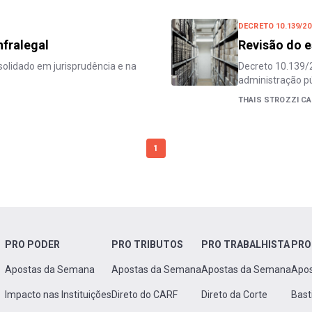
DECRETO 10.139/20
nfralegal
Revisão do e
olidado em jurisprudência e na
Decreto 10.139/
administração pú
THAIS STROZZI C
1
PRO PODER
PRO TRIBUTOS
PRO TRABALHISTA
PRO
Apostas da Semana
Apostas da Semana
Apostas da Semana
Apo
Impacto nas Instituições
Direto do CARF
Direto da Corte
Bast