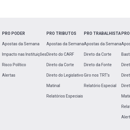
PRO PODER
PRO TRIBUTOS
PRO TRABALHISTA
PRO
Apostas da Semana
Apostas da Semana
Apostas da Semana
Apo
Impacto nas Instituições
Direto do CARF
Direto da Corte
Bast
Risco Político
Direto da Corte
Direto da Fonte
Dire
Alertas
Direto do Legislativo
Giro nos TRT's
Dire
Matinal
Relatório Especial
Dire
Relatórios Especiais
Mati
Rela
Aler