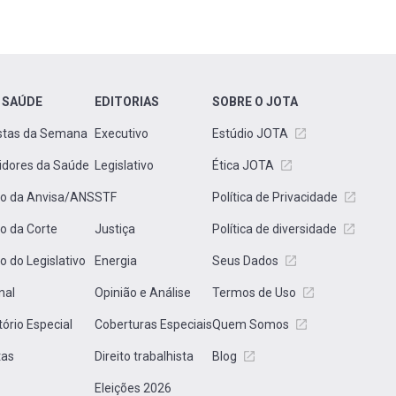
 SAÚDE
EDITORIAS
SOBRE O JOTA
stas da Semana
Executivo
Estúdio JOTA
idores da Saúde
Legislativo
Ética JOTA
to da Anvisa/ANS
STF
Política de Privacidade
to da Corte
Justiça
Política de diversidade
to do Legislativo
Energia
Seus Dados
nal
Opinião e Análise
Termos de Uso
tório Especial
Coberturas Especiais
Quem Somos
tas
Direito trabalhista
Blog
Eleições 2026