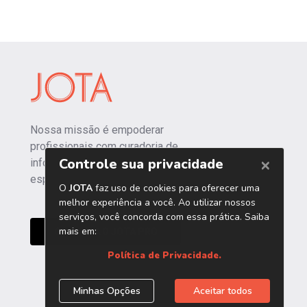
Nossa missão é empoderar
profissionais com curadoria de
informações independentes e
especializadas.
CONHEÇA O JOTA PRO