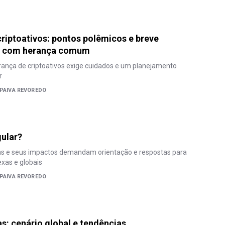
riptoativos: pontos polêmicos e breve
o com herança comum
rança de criptoativos exige cuidados e um planejamento
r
 PAIVA REVOREDO
gular?
as e seus impactos demandam orientação e respostas para
xas e globais
 PAIVA REVOREDO
: cenário global e tendências