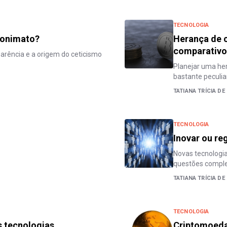
TECNOLOGIA
nonimato?
Herança de c
comparativ
parência e a origem do ceticismo
Planejar uma he
bastante peculia
TATIANA TRÍCIA DE
TECNOLOGIA
Inovar ou re
Novas tecnologi
questões comple
TATIANA TRÍCIA DE
TECNOLOGIA
s tecnologias
Criptomoedas