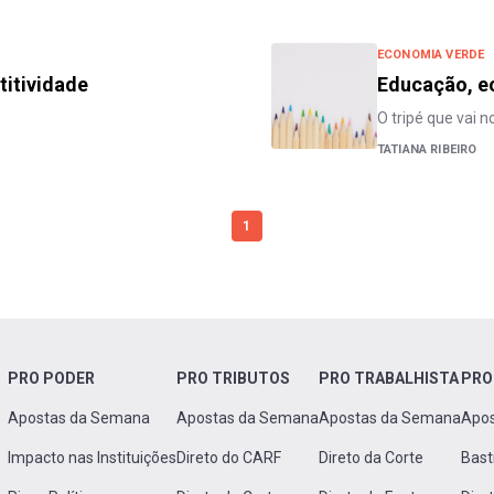
ECONOMIA VERDE
titividade
Educação, e
O tripé que vai 
TATIANA RIBEIRO
1
PRO PODER
PRO TRIBUTOS
PRO TRABALHISTA
PRO
Apostas da Semana
Apostas da Semana
Apostas da Semana
Apo
Impacto nas Instituições
Direto do CARF
Direto da Corte
Bast