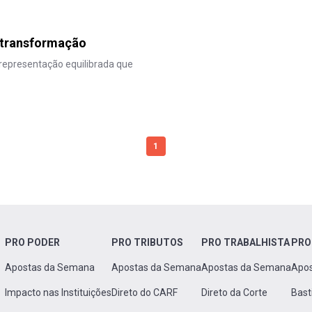
e transformação
 representação equilibrada que
1
PRO PODER
PRO TRIBUTOS
PRO TRABALHISTA
PRO
Apostas da Semana
Apostas da Semana
Apostas da Semana
Apo
Impacto nas Instituições
Direto do CARF
Direto da Corte
Bast