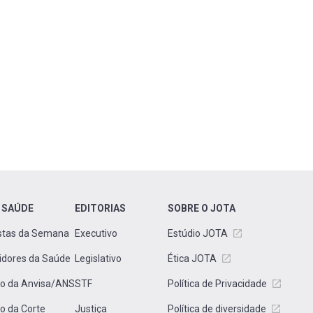
 SAÚDE
EDITORIAS
SOBRE O JOTA
stas da Semana
Executivo
Estúdio JOTA
idores da Saúde
Legislativo
Ética JOTA
to da Anvisa/ANS
STF
Política de Privacidade
to da Corte
Justiça
Política de diversidade