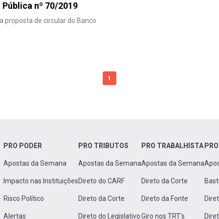
 Pública nº 70/2019
a proposta de circular do Banco
1
PRO PODER
PRO TRIBUTOS
PRO TRABALHISTA
PRO
Apostas da Semana
Apostas da Semana
Apostas da Semana
Apo
Impacto nas Instituições
Direto do CARF
Direto da Corte
Bast
Risco Político
Direto da Corte
Direto da Fonte
Dire
Alertas
Direto do Legislativo
Giro nos TRT's
Dire